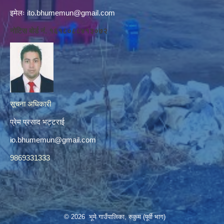
इमेलः
ito.bhumemun@gmail.com
नोटिस बोर्ड नं. १६१८०८८४१३०७२
सूचना अधिकारी
प्रेम प्रसाद भट्टराई
io.bhumemun@gmail.com
9869331333
© 2026 भूमे गाउँपालिका, रुकुम (पूर्वी भाग)