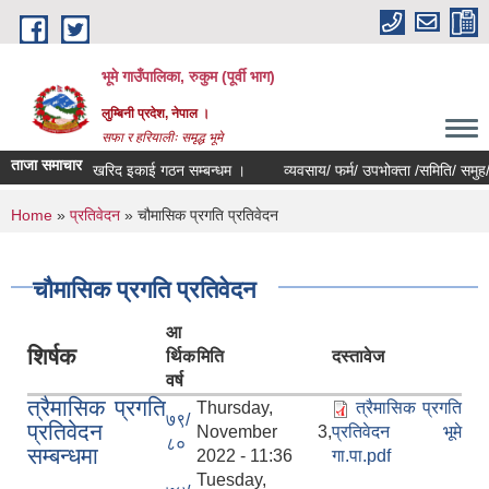
Skip to main content
भूमे गाउँपालिका, रुकुम (पूर्वी भाग)
लुम्बिनी प्रदेश, नेपाल ।
सफा र हरियालीः समृद्ध भूमे
ताजा समाचार
खरिद इकाई गठन सम्बन्धम ।
व्यवसाय/ फर्म/ उपभोक्ता /समिति/ समुह/ सहकारी
You are here
Home
»
प्रतिवेदन
» चौमासिक प्रगति प्रतिवेदन
चौमासिक प्रगति प्रतिवेदन
आ
शिर्षक
र्थिक
मिति
दस्तावेज
वर्ष
त्रैमासिक प्रगति
Thursday,
त्रैमासिक प्रगति
७९/
प्रतिवेदन
November 3,
प्रतिवेदन भूमे
८०
सम्बन्धमा
2022 - 11:36
गा.पा.pdf
Tuesday,