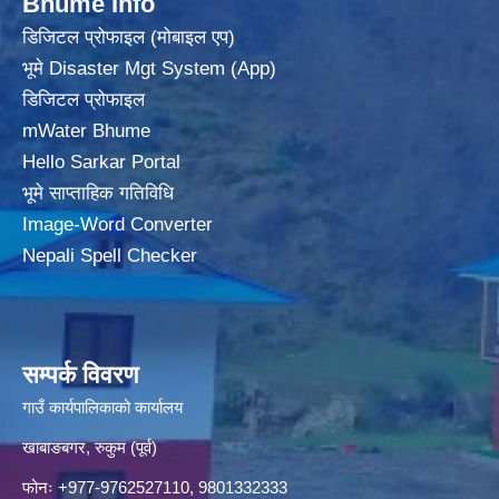
Bhume Info
डिजिटल प्रोफाइल (मोबाइल एप)
भूमे Disaster Mgt System (App)
डिजिटल प्रोफाइल
mWater Bhume
Hello Sarkar Portal
भूमे साप्ताहिक गतिविधि
Image-Word Converter
Nepali Spell Checker
सम्पर्क विवरण
गाउँ कार्यपालिकाको कार्यालय
खाबाङबगर, रुकुम (पूर्व)
फोनः +977-9762527110, 9801332333