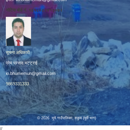
नोटिस बोर्ड नं. १६१८०८८४१३०७२
सूचना अधिकारी
प्रेम प्रसाद भट्टराई
io.bhumemun@gmail.com
9869331333
© 2026 भूमे गाउँपालिका, रुकुम (पूर्वी भाग)
//