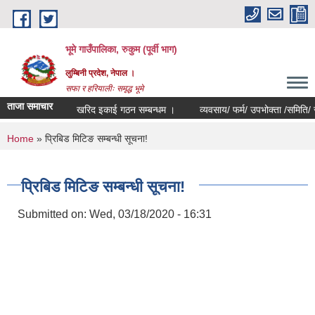
Skip to main content
भूमे गाउँपालिका, रुकुम (पूर्वी भाग)
लुम्बिनी प्रदेश, नेपाल ।
सफा र हरियालीः समृद्ध भूमे
ताजा समाचार
खरिद इकाई गठन सम्बन्धम ।
व्यवसाय/ फर्म/ उपभोक्ता /समिति/ समुह/ सह
You are here
Home
» प्रिबिड मिटिङ सम्बन्धी सूचना!
प्रिबिड मिटिङ सम्बन्धी सूचना!
Submitted on:
Wed, 03/18/2020 - 16:31