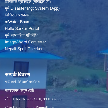
डिजिटल प्रोफाइल (मोबाइल एप)
भूमे Disaster Mgt System (App)
डिजिटल प्रोफाइल
mWater Bhume
Hello Sarkar Portal
भूमे साप्ताहिक गतिविधि
Image-Word Converter
Nepali Spell Checker
सम्पर्क विवरण
गाउँ कार्यपालिकाको कार्यालय
खाबाङबगर, रुकुम (पूर्व)
फोनः +977-9762527110, 9801332333
इमेलः
ito.bhumemun@gmail.com