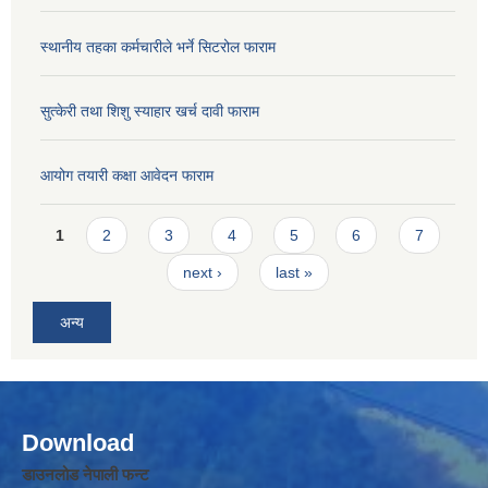
स्थानीय तहका कर्मचारीले भर्ने सिटरोल फाराम
सुत्केरी तथा शिशु स्याहार खर्च दावी फाराम
आयोग तयारी कक्षा आवेदन फाराम
Pages
1
2
3
4
5
6
7
next ›
last »
अन्य
Download
डाउनलोड नेपाली फन्ट