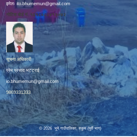
इमेलः
ito.bhumemun@gmail.com
नोटिस बोर्ड नं. १६१८०८८४१३०७२
सूचना अधिकारी
प्रेम प्रसाद भट्टराई
io.bhumemun@gmail.com
9869331333
© 2026 भूमे गाउँपालिका, रुकुम (पूर्वी भाग)