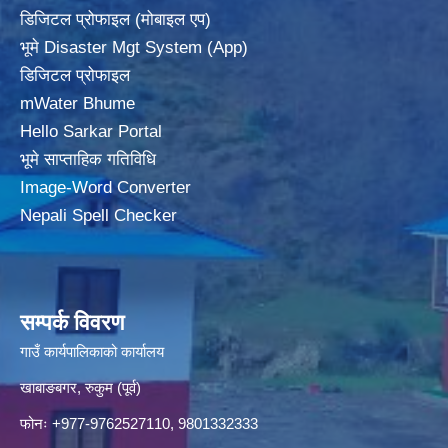
डिजिटल प्रोफाइल (मोबाइल एप)
भूमे Disaster Mgt System (App)
डिजिटल प्रोफाइल
mWater Bhume
Hello Sarkar Portal
भूमे साप्ताहिक गतिविधि
Image-Word Converter
Nepali Spell Checker
सम्पर्क विवरण
गाउँ कार्यपालिकाको कार्यालय
खाबाङबगर, रुकुम (पूर्व)
फोनः +977-9762527110, 9801332333