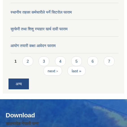
स्थानीय तहका कर्मचारीले भर्ने सिटरोल फाराम
सुत्केरी तथा शिशु स्याहार खर्च दावी फाराम
आयोग तयारी कक्षा आवेदन फाराम
Pages
1
2
3
4
5
6
7
next ›
last »
अन्य
Download
डाउनलोड नेपाली फन्ट