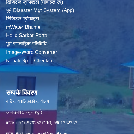
डिजिटल प्रोफाइल (मोबाइल एप)
भूमे Disaster Mgt System (App)
डिजिटल प्रोफाइल
mWater Bhume
Hello Sarkar Portal
भूमे साप्ताहिक गतिविधि
Image-Word Converter
Nepali Spell Checker
सम्पर्क विवरण
गाउँ कार्यपालिकाको कार्यालय
खाबाङबगर, रुकुम (पूर्व)
फोनः +977-9762527110, 9801332333
इमेलः
ito.bhumemun@gmail.com