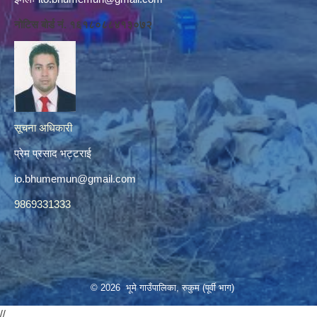
नोटिस बोर्ड नं. १६१८०८८४१३०७२
सूचना अधिकारी
प्रेम प्रसाद भट्टराई
io.bhumemun@gmail.com
9869331333
© 2026 भूमे गाउँपालिका, रुकुम (पूर्वी भाग)
//