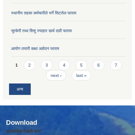
स्थानीय तहका कर्मचारीले भर्ने सिटरोल फाराम
सुत्केरी तथा शिशु स्याहार खर्च दावी फाराम
आयोग तयारी कक्षा आवेदन फाराम
Pages
1
2
3
4
5
6
7
next ›
last »
अन्य
Download
डाउनलोड नेपाली फन्ट