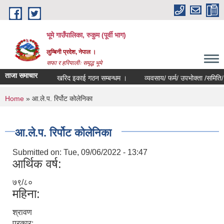
Skip to main content
भूमे गाउँपालिका, रुकुम (पूर्वी भाग)
लुम्बिनी प्रदेश, नेपाल ।
सफा र हरियालीः समृद्ध भूमे
ताजा समाचार
खरिद इकाई गठन सम्बन्धम ।
व्यवसाय/ फर्म/ उपभोक्ता /समिति/ समुह/ स
You are here
Home
» आ.ले.प. रिर्पोट कोलेनिका
आ.ले.प. रिर्पोट कोलेनिका
Submitted on:
Tue, 09/06/2022 - 13:47
आर्थिक वर्ष:
७९/८०
महिना:
श्रावण
प्रकार: