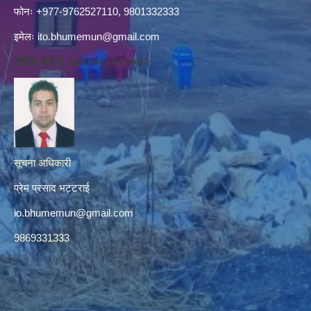
फोनः +977-9762527110, 9801332333
इमेलः
ito.bhumemun@gmail.com
नोटिस बोर्ड नं. १६१८०८८४१३०७२
सूचना अधिकारी
प्रेम प्रसाद भट्टराई
io.bhumemun@gmail.com
9869331333