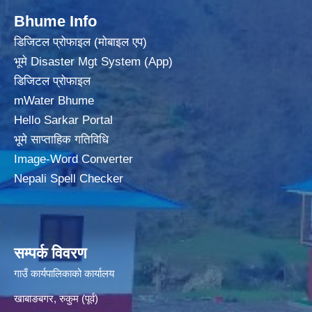
Bhume Info
डिजिटल प्रोफाइल (मोबाइल एप)
भूमे Disaster Mgt System (App)
डिजिटल प्रोफाइल
mWater Bhume
Hello Sarkar Portal
भूमे साप्ताहिक गतिविधि
Image-Word Converter
Nepali Spell Checker
सम्पर्क विवरण
गाउँ कार्यपालिकाको कार्यालय
खाबाङबगर, रुकुम (पूर्व)