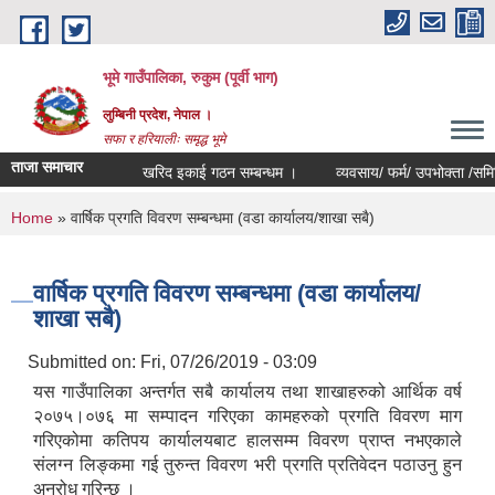
Skip to main content
भूमे गाउँपालिका, रुकुम (पूर्वी भाग)
लुम्बिनी प्रदेश, नेपाल ।
सफा र हरियालीः समृद्ध भूमे
ताजा समाचार
खरिद इकाई गठन सम्बन्धम ।
व्यवसाय/ फर्म/ उपभोक्ता /समिति/ समुह
You are here
Home
» वार्षिक प्रगति विवरण सम्बन्धमा (वडा कार्यालय/शाखा सबै)
वार्षिक प्रगति विवरण सम्बन्धमा (वडा कार्यालय/
शाखा सबै)
Submitted on:
Fri, 07/26/2019 - 03:09
यस गाउँपालिका अन्तर्गत सबै कार्यालय तथा शाखाहरुको आर्थिक वर्ष
२०७५।०७६ मा सम्पादन गरिएका कामहरुको प्रगति विवरण माग
गरिएकोमा कतिपय कार्यालयबाट हालसम्म विवरण प्राप्त नभएकाले
संलग्न लिङ्कमा गई तुरुन्त विवरण भरी प्रगति प्रतिवेदन पठाउनु हुन
अनुरोध गरिन्छ ।