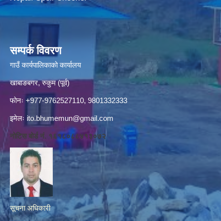
सम्पर्क विवरण
गाउँ कार्यपालिकाको कार्यालय
खाबाङबगर, रुकुम (पूर्व)
फोनः +977-9762527110, 9801332333
इमेलः
ito.bhumemun@gmail.com
नोटिस बोर्ड नं. १६१८०८८४१३०७२
सूचना अधिकारी