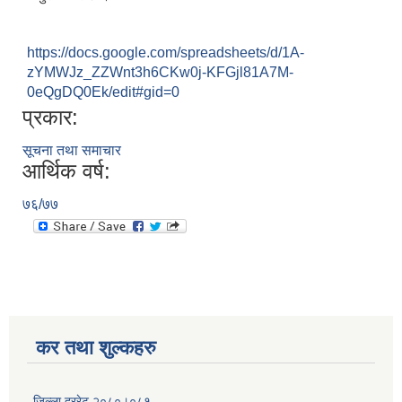
https://docs.google.com/spreadsheets/d/1A-
zYMWJz_ZZWnt3h6CKw0j-KFGjl81A7M-
0eQgDQ0Ek/edit#gid=0
प्रकार:
सूचना तथा समाचार
आर्थिक वर्ष:
७६/७७
कर तथा शुल्कहरु
जिल्ला दररेट २०८०।०८१