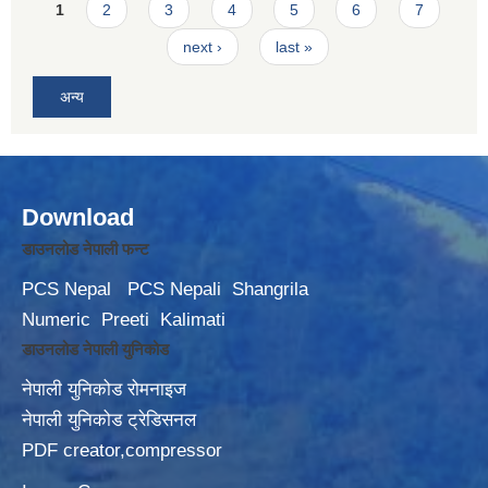
Pages
1
2
3
4
5
6
7
next ›
last »
अन्य
Download
डाउनलोड नेपाली फन्ट
PCS Nepal
PCS Nepali
Shangrila
Numeric
Preeti
Kalimati
डाउनलोड नेपाली युनिकोड
नेपाली युनिकोड रोमनाइज
नेपाली युनिकोड ट्रेडिसनल
PDF creator,compressor