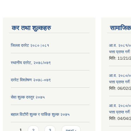
कर तथा शुल्कहरु
सामाजिक 
जिल्ला दररेट २०८०।०८१
आ.व. २०८१/०८
भत्ता प्राप्त गर
मिति:
11/21/
स्थानीय दररेट, २०७८/०७९
आ.व. २०८०/०८१
दररेट विश्लेषण २०७८-०७९
भत्ता प्राप्त गर
मिति:
06/02/
सेवा शुल्क दस्तुर २०७५
आ.व. २०८०/०८१
भत्ता प्राप्त गर
बहाल विटौरी शुल्क र पार्किङ शुल्क २०७५
मिति:
04/04/
Pages
1
2
3
next ›