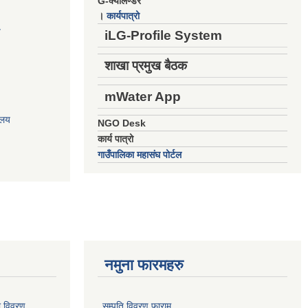
G-क्यालेण्डर
।
कार्यपात्रो
य
iLG-Profile System
शाखा प्रमुख बैठक
mWater App
ालय
NGO Desk
कार्य पात्रो
गाउँपालिका महासंघ पोर्टल
नमुना फारमहरु
ो विवरण
सम्पति विवरण फाराम