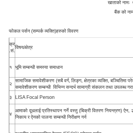
खाताको नामः
बैंक को ना
फोकल पर्सन (सम्पर्क व्यक्ति)हरुको विवरण
क्र
विषय/क्षेत्र
.सं.
१
भूमि सम्बन्धी समस्या समाधान
सामाजिक समावेशीकरण (सबै वर्ग, लिङ्ग, क्षेत्रका व्यक्ति, बञ्चितिमा 
२
समावेशीकरण सम्बन्धी विभिन्न सन्दर्भ सामाग्री संकलन तथा उपलब्ध 
३
LISA Focal Person
आमाको दूधलाई प्रतिस्थापन गर्ने वस्तु (बिक्री वितरण नियन्त्रण) ऐन, 
४
निकाय र ऐनको पालना सम्बन्धी निरीक्षण गर्न