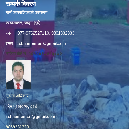
सम्पर्क विवरण
गाउँ कार्यपालिकाको कार्यालय
खाबाङबगर, रुकुम (पूर्व)
फोनः +977-9762527110, 9801332333
इमेलः
ito.bhumemun@gmail.com
नोटिस बोर्ड नं. १६१८०८८४१३०७२
सूचना अधिकारी
प्रेम प्रसाद भट्टराई
io.bhumemun@gmail.com
9869331333