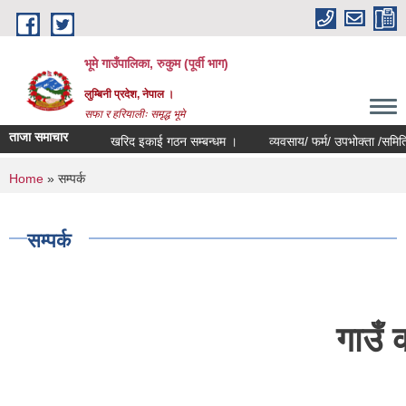
Skip to main content
भूमे गाउँपालिका, रुकुम (पूर्वी भाग)
लुम्बिनी प्रदेश, नेपाल ।
सफा र हरियालीः समृद्ध भूमे
ताजा समाचार
खरिद इकाई गठन सम्बन्धम ।
व्यवसाय/ फर्म/ उपभोक्ता /समिति/ समुह/ 
You are here
Home
» सम्पर्क
सम्पर्क
गाउँ 