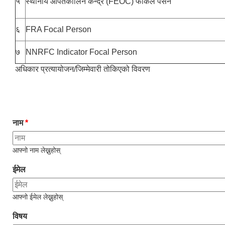
५
स्थानीय आपतकालिन केन्द्र (FEOC) फोकल पर्सन
६
FRA Focal Person
७
NNRFC Indicator Focal Person
अधिकार प्रत्यायोजन/जिम्मेवारी तोकिएको विवरण
नाम
*
आफ्नो नाम लेख्नुहोस्
ईमेल
आफ्नो ईमेल लेख्नुहोस्
विषय