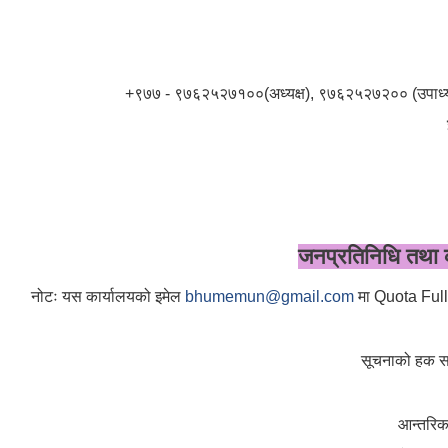
+९७७ - ९७६२५२७१००(अध्यक्ष), ९७६२५२७२०० (उपाध
जनप्रतिनिधि तथा कर
नोटः यस कार्यालयको इमेल
bhumemun@gmail.com
मा Quota Full भ
सूचनाको हक सम्
आन्तरि