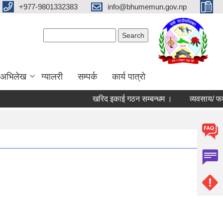
+977-9801332383
info@bhumemun.gov.np
Search form
Search
 अभिलेख
ग्यालरी
सम्पर्क
कार्य पात्रो
खरिद इकाई गठन सम्बन्धम ।
व्यवसाय/ फर्म/ उपभो