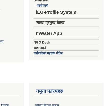
G-क्यालेण्डर
।
कार्यपात्रो
य
iLG-Profile System
शाखा प्रमुख बैठक
mWater App
ालय
NGO Desk
कार्य पात्रो
गाउँपालिका महासंघ पोर्टल
नमुना फारमहरु
ो विवरण
सम्पति विवरण फाराम