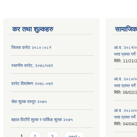
कर तथा शुल्कहरु
सामाजिक 
जिल्ला दररेट २०८०।०८१
आ.व. २०८१/०८
भत्ता प्राप्त गर
मिति:
11/21/
स्थानीय दररेट, २०७८/०७९
आ.व. २०८०/०८१
दररेट विश्लेषण २०७८-०७९
भत्ता प्राप्त गर
मिति:
06/02/
सेवा शुल्क दस्तुर २०७५
आ.व. २०८०/०८१
भत्ता प्राप्त गर
बहाल विटौरी शुल्क र पार्किङ शुल्क २०७५
मिति:
04/04/
Pages
1
2
3
next ›