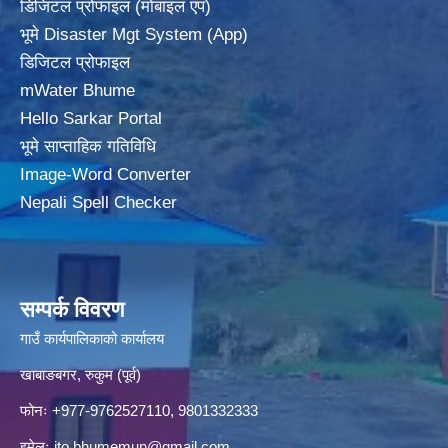
डिजिटल प्रोफाइल (मोबाइल एप)
भूमे Disaster Mgt System (App)
डिजिटल प्रोफाइल
mWater Bhume
Hello Sarkar Portal
भूमे साप्ताहिक गतिविधि
Image-Word Converter
Nepali Spell Checker
सम्पर्क विवरण
गाउँ कार्यपालिकाको कार्यालय
खाबाङबगर, रुकुम (पूर्व)
फोनः +977-9762527110, 9801332333
इमेलः
ito.bhumemun@gmail.com