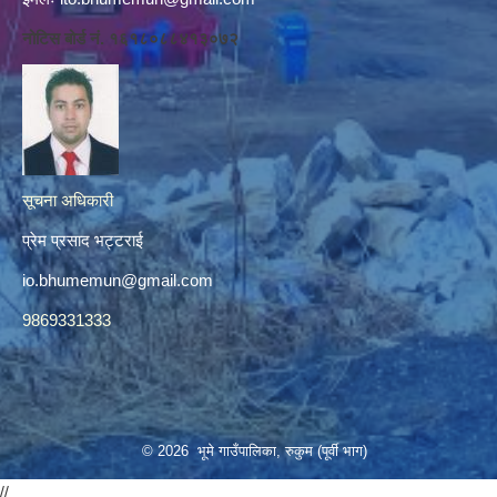
नोटिस बोर्ड नं. १६१८०८८४१३०७२
सूचना अधिकारी
प्रेम प्रसाद भट्टराई
io.bhumemun@gmail.com
9869331333
© 2026 भूमे गाउँपालिका, रुकुम (पूर्वी भाग)
//