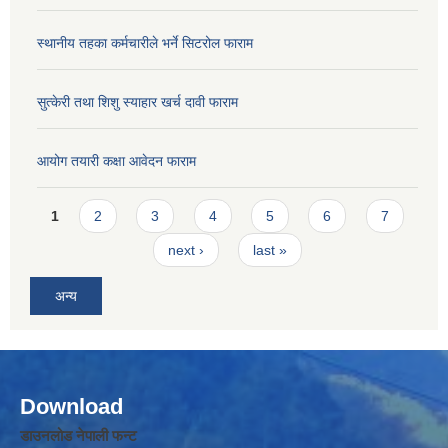
स्थानीय तहका कर्मचारीले भर्ने सिटरोल फाराम
सुत्केरी तथा शिशु स्याहार खर्च दावी फाराम
आयोग तयारी कक्षा आवेदन फाराम
Pages
1
2
3
4
5
6
7
next ›
last »
अन्य
Download
डाउनलोड नेपाली फन्ट