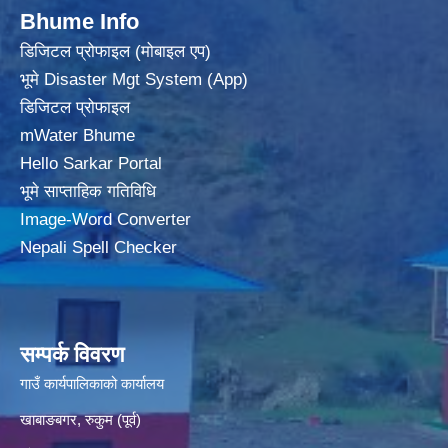
Bhume Info
डिजिटल प्रोफाइल (मोबाइल एप)
भूमे Disaster Mgt System (App)
डिजिटल प्रोफाइल
mWater Bhume
Hello Sarkar Portal
भूमे साप्ताहिक गतिविधि
Image-Word Converter
Nepali Spell Checker
सम्पर्क विवरण
गाउँ कार्यपालिकाको कार्यालय
खाबाङबगर, रुकुम (पूर्व)