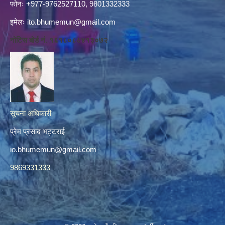
फोनः +977-9762527110, 9801332333
इमेलः
ito.bhumemun@gmail.com
नोटिस बोर्ड नं. १६१८०८८४१३०७२
सूचना अधिकारी
प्रेम प्रसाद भट्टराई
io.bhumemun@gmail.com
9869331333