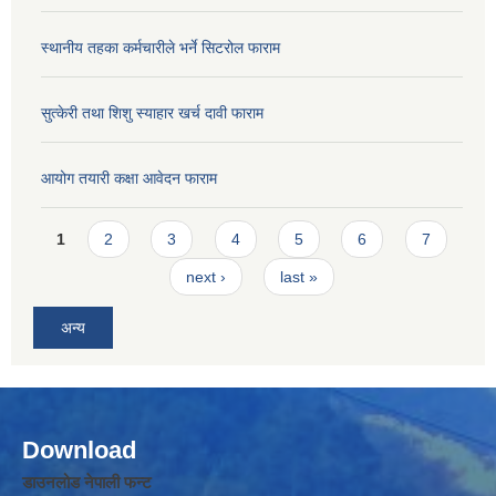
स्थानीय तहका कर्मचारीले भर्ने सिटरोल फाराम
सुत्केरी तथा शिशु स्याहार खर्च दावी फाराम
आयोग तयारी कक्षा आवेदन फाराम
Pages
1
2
3
4
5
6
7
next ›
last »
अन्य
Download
डाउनलोड नेपाली फन्ट