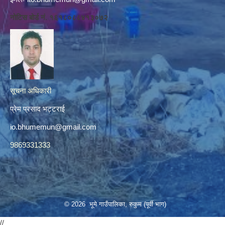
नोटिस बोर्ड नं. १६१८०८८४१३०७२
सूचना अधिकारी
प्रेम प्रसाद भट्टराई
io.bhumemun@gmail.com
9869331333
© 2026 भूमे गाउँपालिका, रुकुम (पूर्वी भाग)
//