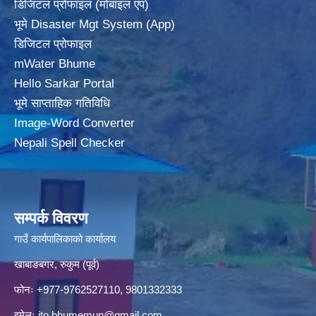
डिजिटल प्रोफाइल (मोबाइल एप)
भूमे Disaster Mgt System (App)
डिजिटल प्रोफाइल
mWater Bhume
Hello Sarkar Portal
भूमे साप्ताहिक गतिविधि
Image-Word Converter
Nepali Spell Checker
सम्पर्क विवरण
गाउँ कार्यपालिकाको कार्यालय
खाबाङबगर, रुकुम (पूर्व)
फोनः +977-9762527110, 9801332333
इमेलः
ito.bhumemun@gmail.com