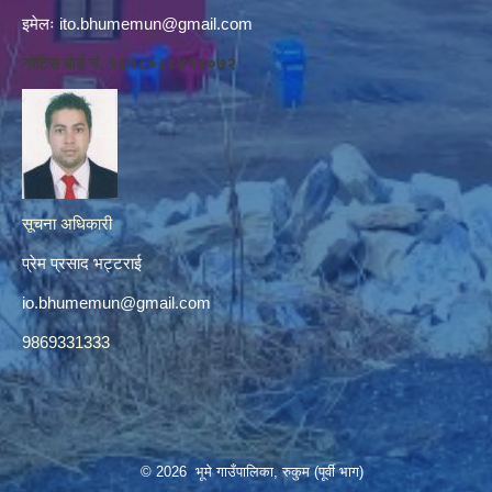
इमेलः
ito.bhumemun@gmail.com
नोटिस बोर्ड नं. १६१८०८८४१३०७२
सूचना अधिकारी
प्रेम प्रसाद भट्टराई
io.bhumemun@gmail.com
9869331333
© 2026 भूमे गाउँपालिका, रुकुम (पूर्वी भाग)