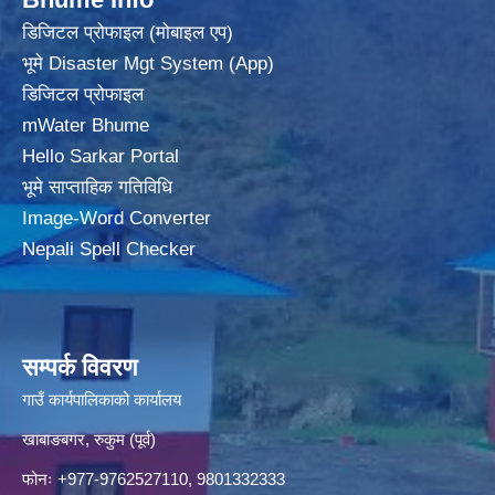
डिजिटल प्रोफाइल (मोबाइल एप)
भूमे Disaster Mgt System (App)
डिजिटल प्रोफाइल
mWater Bhume
Hello Sarkar Portal
भूमे साप्ताहिक गतिविधि
Image-Word Converter
Nepali Spell Checker
सम्पर्क विवरण
गाउँ कार्यपालिकाको कार्यालय
खाबाङबगर, रुकुम (पूर्व)
फोनः +977-9762527110, 9801332333