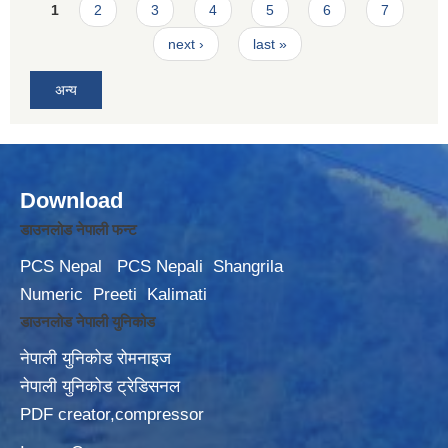
Pages
1
2
3
4
5
6
7
next ›
last »
अन्य
Download
डाउनलोड नेपाली फन्ट
PCS Nepal
PCS Nepali
Shangrila
Numeric
Preeti
Kalimati
डाउनलोड नेपाली युनिकोड
नेपाली युनिकोड रोमनाइज
नेपाली युनिकोड ट्रेडिसनल
PDF creator,compressor