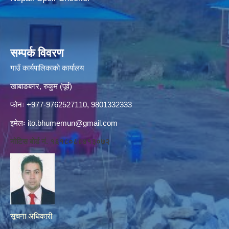
सम्पर्क विवरण
गाउँ कार्यपालिकाको कार्यालय
खाबाङबगर, रुकुम (पूर्व)
फोनः +977-9762527110, 9801332333
इमेलः
ito.bhumemun@gmail.com
नोटिस बोर्ड नं. १६१८०८८४१३०७२
सूचना अधिकारी