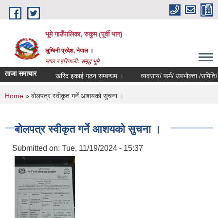
Skip to main content
भूमे गाउँपालिका, रुकुम (पूर्वी भाग)
लुम्बिनी प्रदेश, नेपाल ।
सफा र हरियालीः समृद्ध भूमे
ताजा समाचार
खरिद इकाई गठन सम्बन्धम ।
व्यवसाय/ फर्म/ उपभोक्ता /समिति/ समुह/ स
You are here
Home
» बोलपत्र स्वीकृत गर्ने आशयको सुचना ।
बोलपत्र स्वीकृत गर्ने आशयको सुचना ।
Submitted on:
Tue, 11/19/2024 - 15:37