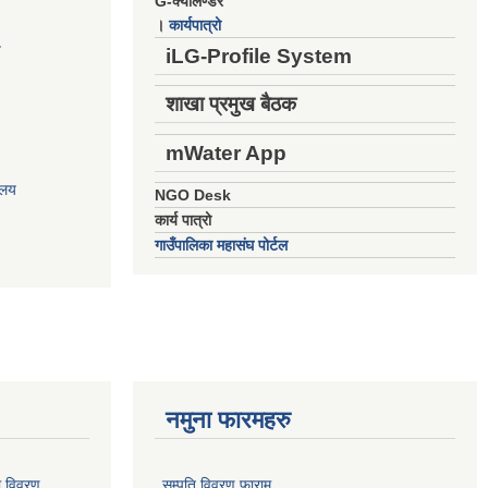
G-क्यालेण्डर
।
कार्यपात्रो
य
iLG-Profile System
शाखा प्रमुख बैठक
mWater App
ालय
NGO Desk
कार्य पात्रो
गाउँपालिका महासंघ पोर्टल
नमुना फारमहरु
ो विवरण
सम्पति विवरण फाराम