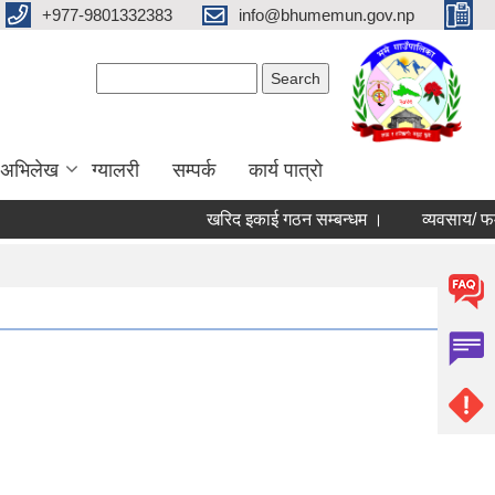
+977-9801332383
info@bhumemun.gov.np
Search form
Search
 अभिलेख
ग्यालरी
सम्पर्क
कार्य पात्रो
खरिद इकाई गठन सम्बन्धम ।
व्यवसाय/ फर्म/ उपभो