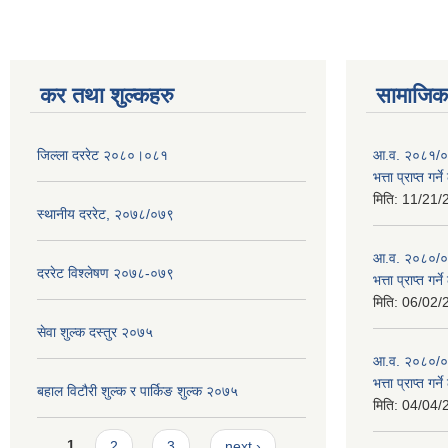
कर तथा शुल्कहरु
सामाजिक 
जिल्ला दररेट २०८०।०८१
आ.व. २०८१/०८
भत्ता प्राप्त गर
मिति:
11/21/
स्थानीय दररेट, २०७८/०७९
आ.व. २०८०/०८१
दररेट विश्लेषण २०७८-०७९
भत्ता प्राप्त गर
मिति:
06/02/
सेवा शुल्क दस्तुर २०७५
आ.व. २०८०/०८१
भत्ता प्राप्त गर
बहाल विटौरी शुल्क र पार्किङ शुल्क २०७५
मिति:
04/04/
Pages
1
2
3
next ›