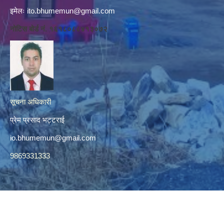
इमेलः
ito.bhumemun@gmail.com
नोटिस बोर्ड नं. १६१८०८८४१३०७२
सूचना अधिकारी
प्रेम प्रसाद भट्टराई
io.bhumemun@gmail.com
9869331333
© 2026 भूमे गाउँपालिका, रुकुम (पूर्वी भाग)