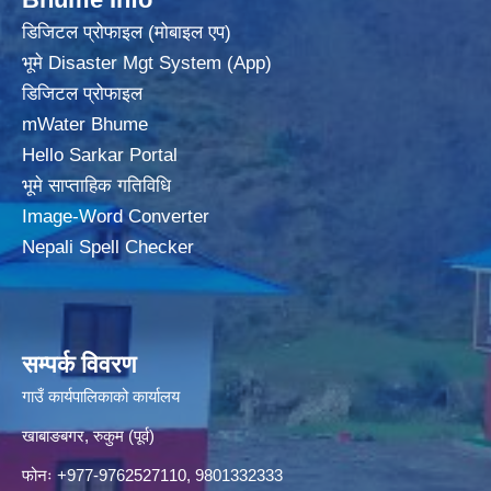
डिजिटल प्रोफाइल (मोबाइल एप)
भूमे Disaster Mgt System (App)
डिजिटल प्रोफाइल
mWater Bhume
Hello Sarkar Portal
भूमे साप्ताहिक गतिविधि
Image-Word Converter
Nepali Spell Checker
सम्पर्क विवरण
गाउँ कार्यपालिकाको कार्यालय
खाबाङबगर, रुकुम (पूर्व)
फोनः +977-9762527110, 9801332333