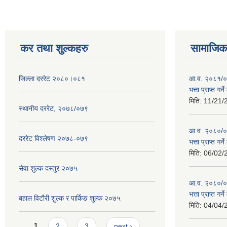
कर तथा शुल्कहरु
सामाजिक 
जिल्ला दररेट २०८०।०८१
आ.व. २०८१/०८
भत्ता प्राप्त गर
मिति:
11/21/
स्थानीय दररेट, २०७८/०७९
आ.व. २०८०/०८१
दररेट विश्लेषण २०७८-०७९
भत्ता प्राप्त गर
मिति:
06/02/
सेवा शुल्क दस्तुर २०७५
आ.व. २०८०/०८१
भत्ता प्राप्त गर
बहाल विटौरी शुल्क र पार्किङ शुल्क २०७५
मिति:
04/04/
Pages
1
2
3
next ›