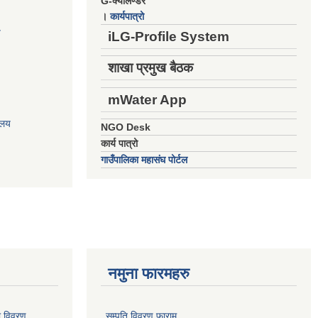
G-क्यालेण्डर
।
कार्यपात्रो
य
iLG-Profile System
शाखा प्रमुख बैठक
mWater App
ालय
NGO Desk
कार्य पात्रो
गाउँपालिका महासंघ पोर्टल
नमुना फारमहरु
ो विवरण
सम्पति विवरण फाराम