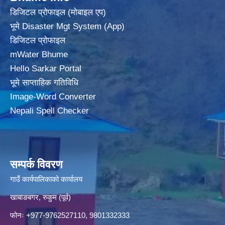
डिजिटल प्रोफाइल (मोबाइल एप)
भूमे Disaster Mgt System (App)
डिजिटल प्रोफाइल
mWater Bhume
Hello Sarkar Portal
भूमे साप्ताहिक गतिविधि
Image-Word Converter
Nepali Spell Checker
सम्पर्क विवरण
गाउँ कार्यपालिकाको कार्यालय
खाबाङबगर, रुकुम (पूर्व)
फोनः +977-9762527110, 9801332333