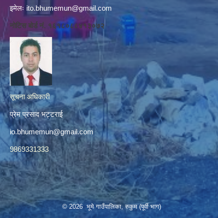
इमेलः
ito.bhumemun@gmail.com
नोटिस बोर्ड नं. १६१८०८८४१३०७२
सूचना अधिकारी
प्रेम प्रसाद भट्टराई
io.bhumemun@gmail.com
9869331333
© 2026 भूमे गाउँपालिका, रुकुम (पूर्वी भाग)