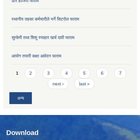
डोर हाजिरी फाराम
स्थानीय तहका कर्मचारीले भर्ने सिटरोल फाराम
सुत्केरी तथा शिशु स्याहार खर्च दावी फाराम
आयोग तयारी कक्षा आवेदन फाराम
Pages
1
2
3
4
5
6
7
next ›
last »
अन्य
Download