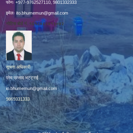
फोनः +977-9762527110, 9801332333
इमेलः
ito.bhumemun@gmail.com
नोटिस बोर्ड नं. १६१८०८८४१३०७२
सूचना अधिकारी
प्रेम प्रसाद भट्टराई
io.bhumemun@gmail.com
9869331333