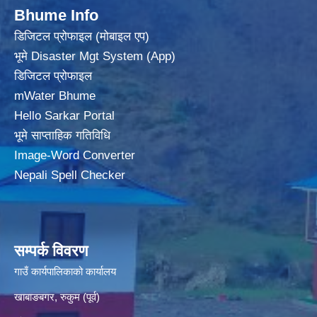
Bhume Info
डिजिटल प्रोफाइल (मोबाइल एप)
भूमे Disaster Mgt System (App)
डिजिटल प्रोफाइल
mWater Bhume
Hello Sarkar Portal
भूमे साप्ताहिक गतिविधि
Image-Word Converter
Nepali Spell Checker
सम्पर्क विवरण
गाउँ कार्यपालिकाको कार्यालय
खाबाङबगर, रुकुम (पूर्व)