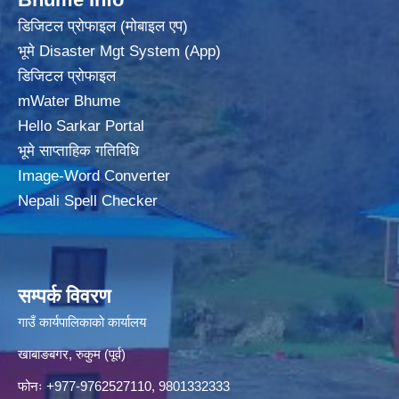
डिजिटल प्रोफाइल (मोबाइल एप)
भूमे Disaster Mgt System (App)
डिजिटल प्रोफाइल
mWater Bhume
Hello Sarkar Portal
भूमे साप्ताहिक गतिविधि
Image-Word Converter
Nepali Spell Checker
सम्पर्क विवरण
गाउँ कार्यपालिकाको कार्यालय
खाबाङबगर, रुकुम (पूर्व)
फोनः +977-9762527110, 9801332333