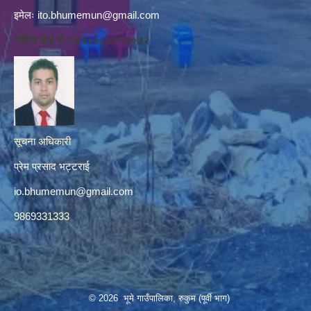
इमेलः
ito.bhumemun@gmail.com
नोटिस बोर्ड नं. १६१८०८८४१३०७२
सूचना अधिकारी
प्रेम प्रसाद भट्टराई
io.bhumemun@gmail.com
9869331333
© 2026 भूमे गाउँपालिका, रुकुम (पूर्वी भाग)