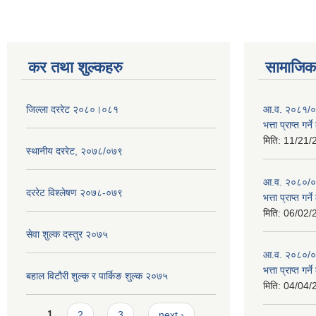
कर तथा शुल्कहरु
सामाजिक 
जिल्ला दररेट २०८०।०८१
आ.व. २०८१/०८
भत्ता प्राप्त गर
मिति:
11/21/
स्थानीय दररेट, २०७८/०७९
आ.व. २०८०/०८१
दररेट विश्लेषण २०७८-०७९
भत्ता प्राप्त गर
मिति:
06/02/
सेवा शुल्क दस्तुर २०७५
आ.व. २०८०/०८१
भत्ता प्राप्त गर
बहाल विटौरी शुल्क र पार्किङ शुल्क २०७५
मिति:
04/04/
Pages
1
2
3
next ›