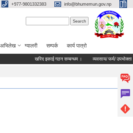
+977-9801332383
info@bhumemun.gov.np
Search form
Search
 अभिलेख
ग्यालरी
सम्पर्क
कार्य पात्रो
खरिद इकाई गठन सम्बन्धम ।
व्यवसाय/ फर्म/ उपभोक्ता /समिति/