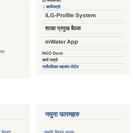
G-क्यालेण्डर
।
कार्यपात्रो
य
iLG-Profile System
शाखा प्रमुख बैठक
mWater App
ालय
NGO Desk
कार्य पात्रो
गाउँपालिका महासंघ पोर्टल
नमुना फारमहरु
ो विवरण
सम्पति विवरण फाराम