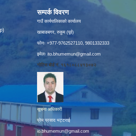
सम्पर्क विवरण
गाउँ कार्यपालिकाको कार्यालय
p)
खाबाङबगर, रुकुम (पूर्व)
फोनः +977-9762527110, 9801332333
इमेलः
ito.bhumemun@gmail.com
नोटिस बोर्ड नं. १६१८०८८४१३०७२
सूचना अधिकारी
प्रेम प्रसाद भट्टराई
io.bhumemun@gmail.com