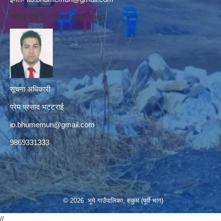
नोटिस बोर्ड नं. १६१८०८८४१३०७२
सूचना अधिकारी
प्रेम प्रसाद भट्टराई
io.bhumemun@gmail.com
9869331333
© 2026 भूमे गाउँपालिका, रुकुम (पूर्वी भाग)
//