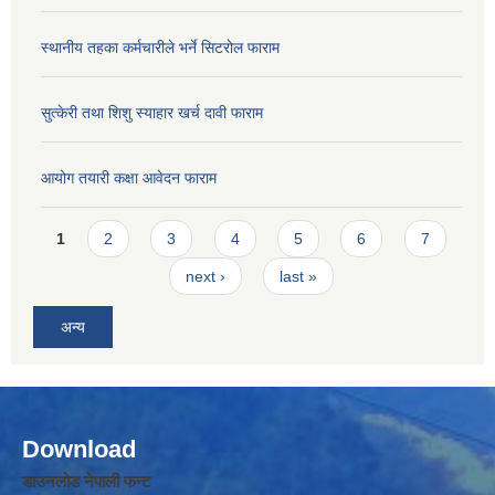
स्थानीय तहका कर्मचारीले भर्ने सिटरोल फाराम
सुत्केरी तथा शिशु स्याहार खर्च दावी फाराम
आयोग तयारी कक्षा आवेदन फाराम
Pages
1
2
3
4
5
6
7
next ›
last »
अन्य
Download
डाउनलोड नेपाली फन्ट