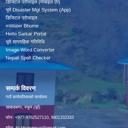
डिजिटल प्रोफाइल (मोबाइल एप)
भूमे Disaster Mgt System (App)
डिजिटल प्रोफाइल
mWater Bhume
Hello Sarkar Portal
भूमे साप्ताहिक गतिविधि
Image-Word Converter
Nepali Spell Checker
सम्पर्क विवरण
गाउँ कार्यपालिकाको कार्यालय
खाबाङबगर, रुकुम (पूर्व)
फोनः +977-9762527110, 9801332333
इमेलः
ito.bhumemun@gmail.com