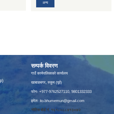
अन्य
सम्पर्क विवरण
गाउँ कार्यपालिकाको कार्यालय
p)
खाबाङबगर, रुकुम (पूर्व)
फोनः +977-9762527110, 9801332333
इमेलः
ito.bhumemun@gmail.com
नोटिस बोर्ड नं. १६१८०८८४१३०७२