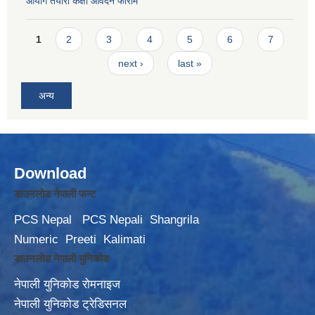
आयोग तयारी कक्षा आवेदन फाराम
Pages
1
2
3
4
5
6
7
next ›
last »
अन्य
Download
डाउनलोड नेपाली फन्ट
PCS Nepal
PCS Nepali
Shangrila
Numeric
Preeti
Kalimati
डाउनलोड नेपाली युनिकोड
नेपाली युनिकोड रोमनाइज
नेपाली युनिकोड ट्रेडिसनल