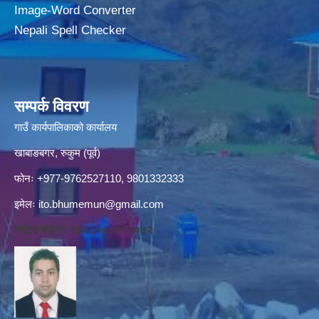
Image-Word Converter
Nepali Spell Checker
सम्पर्क विवरण
गाउँ कार्यपालिकाको कार्यालय
खाबाङबगर, रुकुम (पूर्व)
फोनः +977-9762527110, 9801332333
इमेलः
ito.bhumemun@gmail.com
नोटिस बोर्ड नं. १६१८०८८४१३०७२