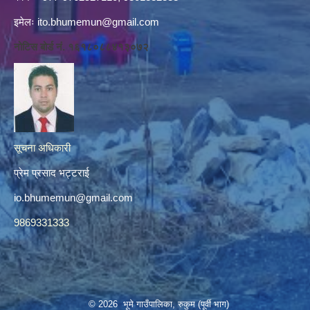
इमेलः
ito.bhumemun@gmail.com
नोटिस बोर्ड नं. १६१८०८८४१३०७२
सूचना अधिकारी
प्रेम प्रसाद भट्टराई
io.bhumemun@gmail.com
9869331333
© 2026 भूमे गाउँपालिका, रुकुम (पूर्वी भाग)