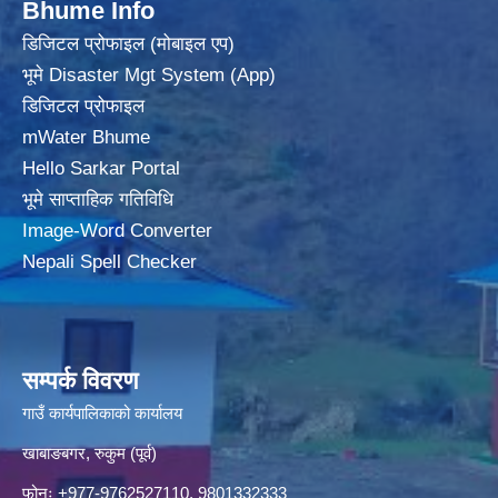
Bhume Info
डिजिटल प्रोफाइल (मोबाइल एप)
भूमे Disaster Mgt System (App)
डिजिटल प्रोफाइल
mWater Bhume
Hello Sarkar Portal
भूमे साप्ताहिक गतिविधि
Image-Word Converter
Nepali Spell Checker
सम्पर्क विवरण
गाउँ कार्यपालिकाको कार्यालय
खाबाङबगर, रुकुम (पूर्व)
फोनः +977-9762527110, 9801332333