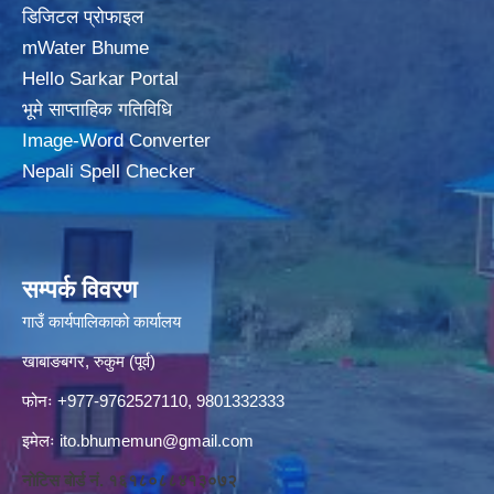
डिजिटल प्रोफाइल
mWater Bhume
Hello Sarkar Portal
भूमे साप्ताहिक गतिविधि
Image-Word Converter
Nepali Spell Checker
सम्पर्क विवरण
गाउँ कार्यपालिकाको कार्यालय
खाबाङबगर, रुकुम (पूर्व)
फोनः +977-9762527110, 9801332333
इमेलः
ito.bhumemun@gmail.com
नोटिस बोर्ड नं. १६१८०८८४१३०७२