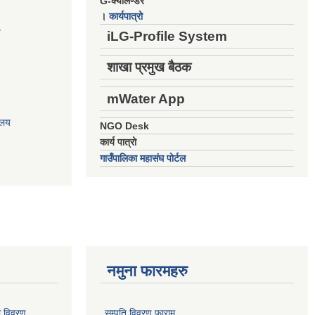
G-क्यालेण्डर
।
कार्यपात्रो
य
iLG-Profile System
शाखा प्रमुख बैठक
mWater App
ालय
NGO Desk
कार्य पात्रो
गाउँपालिका महासंघ पोर्टल
नमुना फारमहरु
ो विवरण
सम्पति विवरण फाराम