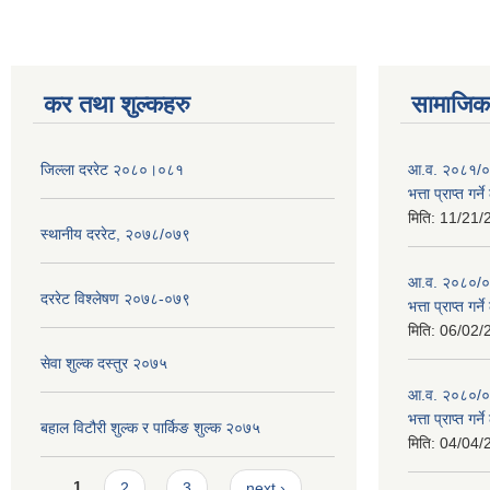
कर तथा शुल्कहरु
सामाजिक 
जिल्ला दररेट २०८०।०८१
आ.व. २०८१/०८
भत्ता प्राप्त गर
मिति:
11/21/
स्थानीय दररेट, २०७८/०७९
आ.व. २०८०/०८१
दररेट विश्लेषण २०७८-०७९
भत्ता प्राप्त गर
मिति:
06/02/
सेवा शुल्क दस्तुर २०७५
आ.व. २०८०/०८१
भत्ता प्राप्त गर
बहाल विटौरी शुल्क र पार्किङ शुल्क २०७५
मिति:
04/04/
Pages
1
2
3
next ›