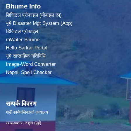
Bhume Info
डिजिटल प्रोफाइल (मोबाइल एप)
भूमे Disaster Mgt System (App)
डिजिटल प्रोफाइल
mWater Bhume
Hello Sarkar Portal
भूमे साप्ताहिक गतिविधि
Image-Word Converter
Nepali Spell Checker
सम्पर्क विवरण
गाउँ कार्यपालिकाको कार्यालय
खाबाङबगर, रुकुम (पूर्व)