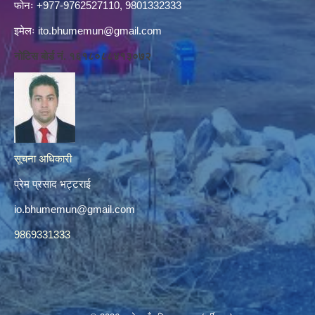
फोनः +977-9762527110, 9801332333
इमेलः
ito.bhumemun@gmail.com
नोटिस बोर्ड नं. १६१८०८८४१३०७२
सूचना अधिकारी
प्रेम प्रसाद भट्टराई
io.bhumemun@gmail.com
9869331333