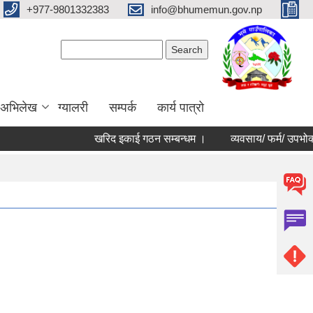
+977-9801332383
info@bhumemun.gov.np
Search form
Search
 अभिलेख
ग्यालरी
सम्पर्क
कार्य पात्रो
खरिद इकाई गठन सम्बन्धम ।
व्यवसाय/ फर्म/ उपभोक्ता /समि