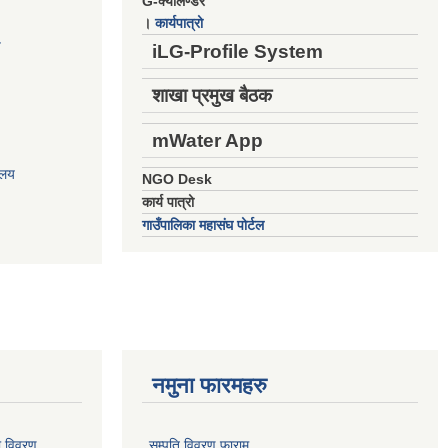
G-क्यालेण्डर
।
कार्यपात्रो
य
iLG-Profile System
शाखा प्रमुख बैठक
mWater App
ालय
NGO Desk
कार्य पात्रो
गाउँपालिका महासंघ पोर्टल
नमुना फारमहरु
ो विवरण
सम्पति विवरण फाराम