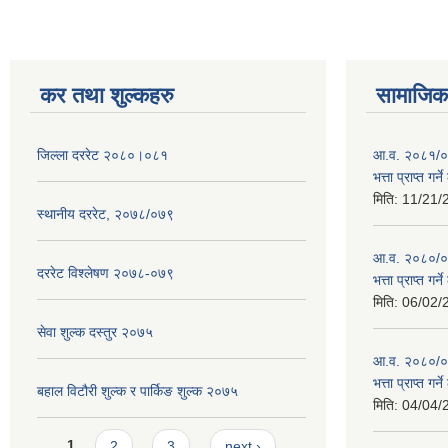
कर तथा शुल्कहरु
सामाजिक 
जिल्ला दररेट २०८०।०८१
आ.व. २०८१/०८
भत्ता प्राप्त गर
मिति:
11/21/
स्थानीय दररेट, २०७८/०७९
आ.व. २०८०/०८१
दररेट विश्लेषण २०७८-०७९
भत्ता प्राप्त गर
मिति:
06/02/
सेवा शुल्क दस्तुर २०७५
आ.व. २०८०/०८१
भत्ता प्राप्त गर
बहाल विटौरी शुल्क र पार्किङ शुल्क २०७५
मिति:
04/04/
Pages
1
2
3
next ›