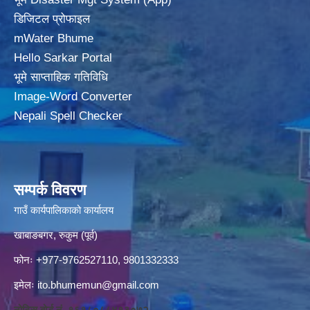
डिजिटल प्रोफाइल
mWater Bhume
Hello Sarkar Portal
भूमे साप्ताहिक गतिविधि
Image-Word Converter
Nepali Spell Checker
सम्पर्क विवरण
गाउँ कार्यपालिकाको कार्यालय
खाबाङबगर, रुकुम (पूर्व)
फोनः +977-9762527110, 9801332333
इमेलः
ito.bhumemun@gmail.com
नोटिस बोर्ड नं. १६१८०८८४१३०७२