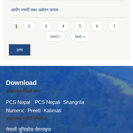
आयोग तयारी कक्षा आवेदन फाराम
Pages
1
2
3
4
5
6
7
next ›
last »
अन्य
Download
डाउनलोड नेपाली फन्ट
PCS Nepal
PCS Nepali
Shangrila
Numeric
Preeti
Kalimati
डाउनलोड नेपाली युनिकोड
नेपाली युनिकोड रोमनाइज