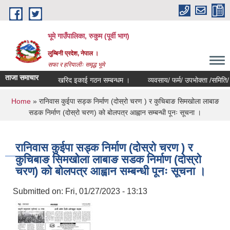
Skip to main content
भूमे गाउँपालिका, रुकुम (पूर्वी भाग)
लुम्बिनी प्रदेश, नेपाल ।
सफा र हरियालीः समृद्ध भूमे
ताजा समाचार
खरिद इकाई गठन सम्बन्धम ।
व्यवसाय/ फर्म/ उपभोक्ता /समिति/ समुह/ स
You are here
Home
» रानिवास कुईपा सड्क निर्माण (दोस्रो चरण ) र कुचिबाङ सिमखोला लाबाङ
सडक निर्माण (दोस्रो चरण) को बोलपत्र आह्वान सम्बन्धी पूनः सूचना ।
रानिवास कुईपा सड्क निर्माण (दोस्रो चरण ) र
कुचिबाङ सिमखोला लाबाङ सडक निर्माण (दोस्रो
चरण) को बोलपत्र आह्वान सम्बन्धी पूनः सूचना ।
Submitted on:
Fri, 01/27/2023 - 13:13