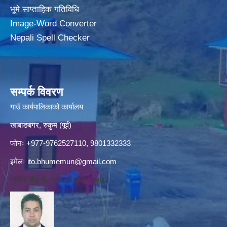
भूमे साप्ताहिक गतिविधि
Image-Word Converter
Nepali Spell Checker
सम्पर्क विवरण
गाउँ कार्यपालिकाको कार्यालय
खाबाङबगर, रुकुम (पूर्व)
फोनः +977-9762527110, 9801332333
इमेलः
ito.bhumemun@gmail.com
नोटिस बोर्ड नं. १६१८०८८४१३०७२