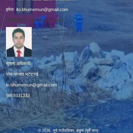
इमेलः
ito.bhumemun@gmail.com
नोटिस बोर्ड नं. १६१८०८८४१३०७२
सूचना अधिकारी
प्रेम प्रसाद भट्टराई
io.bhumemun@gmail.com
9869331333
© 2026 भूमे गाउँपालिका, रुकुम (पूर्वी भाग)