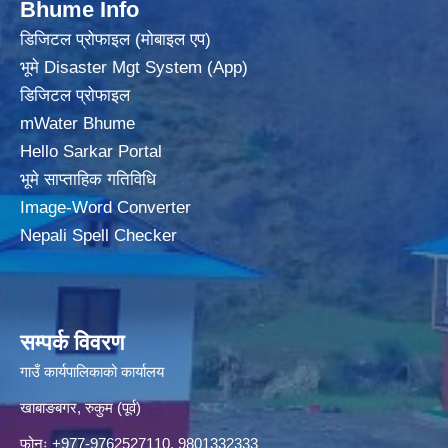
Bhume Info
डिजिटल प्रोफाइल (मोबाइल एप)
भूमे Disaster Mgt System (App)
डिजिटल प्रोफाइल
mWater Bhume
Hello Sarkar Portal
भूमे साप्ताहिक गतिविधि
Image-Word Converter
Nepali Spell Checker
सम्पर्क विवरण
गाउँ कार्यपालिकाको कार्यालय
खाबाङबगर, रुकुम (पूर्व)
फोनः +977-9762527110, 9801332333