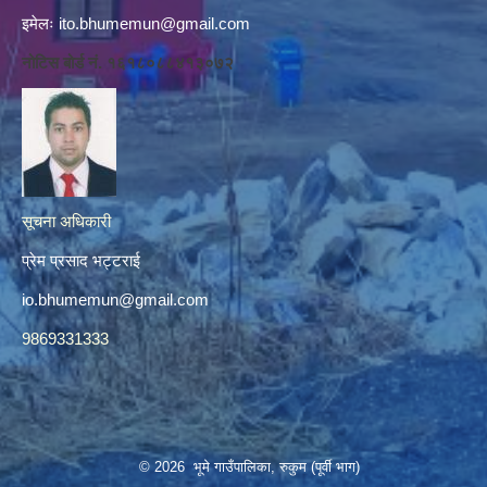
इमेलः
ito.bhumemun@gmail.com
नोटिस बोर्ड नं. १६१८०८८४१३०७२
सूचना अधिकारी
प्रेम प्रसाद भट्टराई
io.bhumemun@gmail.com
9869331333
© 2026 भूमे गाउँपालिका, रुकुम (पूर्वी भाग)