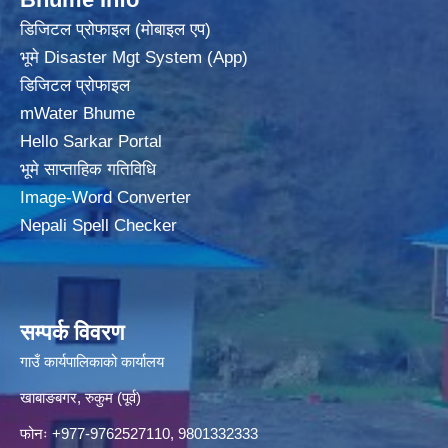
डिजिटल प्रोफाइल (मोबाइल एप)
भूमे Disaster Mgt System (App)
डिजिटल प्रोफाइल
mWater Bhume
Hello Sarkar Portal
भूमे साप्ताहिक गतिविधि
Image-Word Converter
Nepali Spell Checker
सम्पर्क विवरण
गाउँ कार्यपालिकाको कार्यालय
खाबाङबगर, रुकुम (पूर्व)
फोनः +977-9762527110, 9801332333