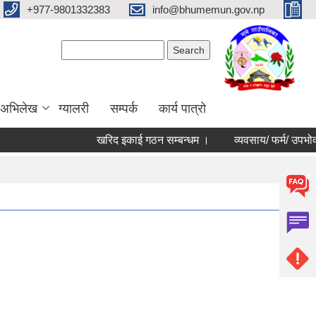
+977-9801332383
info@bhumemun.gov.np
Search form
Search
 अभिलेख
ग्यालरी
सम्पर्क
कार्य पात्रो
खरिद इकाई गठन सम्बन्धम ।
व्यवसाय/ फर्म/ उपभोक्ता /समि