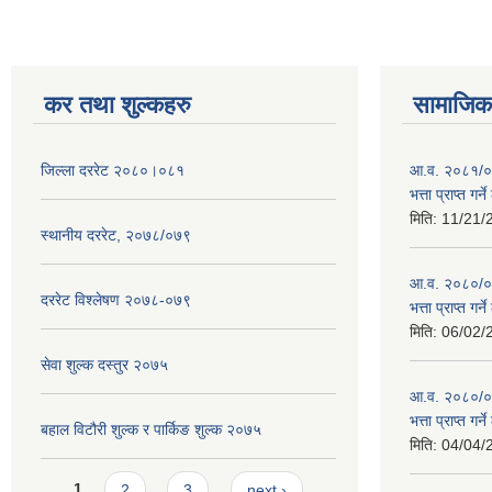
कर तथा शुल्कहरु
सामाजिक 
जिल्ला दररेट २०८०।०८१
आ.व. २०८१/०८
भत्ता प्राप्त गर
मिति:
11/21/
स्थानीय दररेट, २०७८/०७९
आ.व. २०८०/०८१
दररेट विश्लेषण २०७८-०७९
भत्ता प्राप्त गर
मिति:
06/02/
सेवा शुल्क दस्तुर २०७५
आ.व. २०८०/०८१
भत्ता प्राप्त गर
बहाल विटौरी शुल्क र पार्किङ शुल्क २०७५
मिति:
04/04/
Pages
1
2
3
next ›