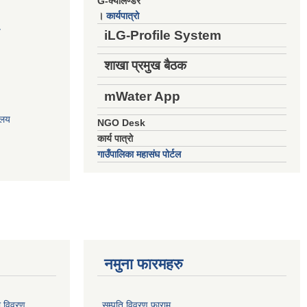
G-क्यालेण्डर
।
कार्यपात्रो
य
iLG-Profile System
शाखा प्रमुख बैठक
mWater App
ालय
NGO Desk
कार्य पात्रो
गाउँपालिका महासंघ पोर्टल
नमुना फारमहरु
ो विवरण
सम्पति विवरण फाराम