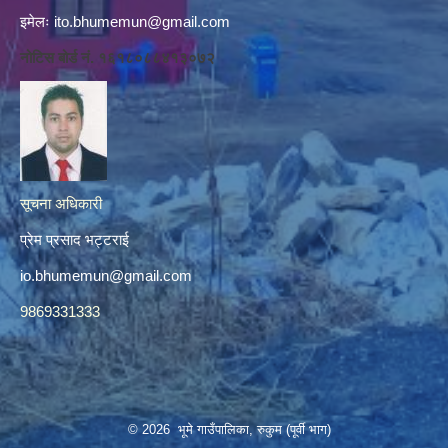
इमेलः
ito.bhumemun@gmail.com
नोटिस बोर्ड नं. १६१८०८८४१३०७२
सूचना अधिकारी
प्रेम प्रसाद भट्टराई
io.bhumemun@gmail.com
9869331333
© 2026 भूमे गाउँपालिका, रुकुम (पूर्वी भाग)