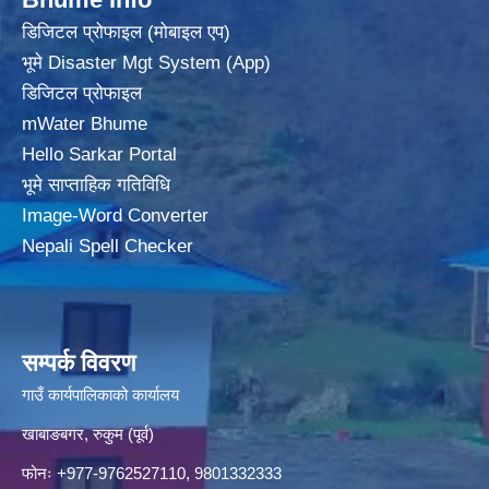
डिजिटल प्रोफाइल (मोबाइल एप)
भूमे Disaster Mgt System (App)
डिजिटल प्रोफाइल
mWater Bhume
Hello Sarkar Portal
भूमे साप्ताहिक गतिविधि
Image-Word Converter
Nepali Spell Checker
सम्पर्क विवरण
गाउँ कार्यपालिकाको कार्यालय
खाबाङबगर, रुकुम (पूर्व)
फोनः +977-9762527110, 9801332333