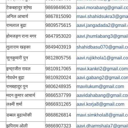
टेकबहादुर श्रेष्ठ
9869849630
aavi.morabang@gmail.c
अनिल आचार्य
9867815090
mavi.shahidsukra3@gma
रामलाल बुढा
9809575615
aavi.jangadada2@gmail
होमजङ्ग राना मगर
9847953020
aavi.jhumlabang3@gmai
तुलाराम खड्का
9849403919
shahidbasu070@gmail.
सुनकुमारी पुन
9812805756
aavi.rujikhola1@gmail.c
इन्द्रजीत रावल
9810917065
mavi.kankri2@gmail.com
गोवर्धन बुढा
9810920024
aavi.gabang2@gmail.co
रामबहादुर पुन
9806248935
mavilukum@gmail.com
मदन कुमार आचार्य
9866537799
aavidahabang@gmail.c
लक्ष्मी शर्मा
9866931265
aavi.korja8@gmail.com
डब्बल बुढाथोकी
9868626814
mavi.simkhola8@gmail.
झपिराम ओली
9866907323
aavi.dharmshala7@gmai