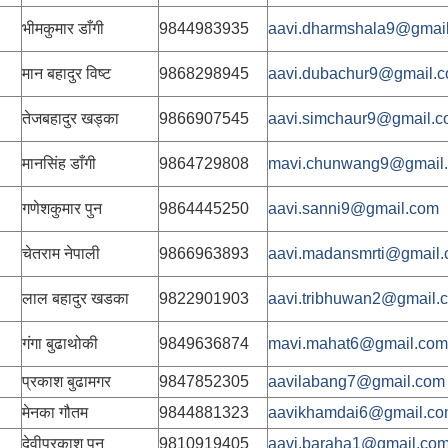
भीमकुमार डाँगी
9844983935
aavi.dharmshala9@gmai
मान बहादुर विष्ट
9868298945
aavi.dubachur9@gmail.
तेजबहादुर खड्का
9866907545
aavi.simchaur9@gmail.
मानसिंह डाँगी
9864729808
mavi.chunwang9@gmail
गणेशकुमार पुन
9864445250
aavi.sanni9@gmail.com
चेतराम नेपाली
9866963893
aavi.madansmrti@gmail
लाल बहादुर खडका
9822901903
aavi.tribhuwan2@gmail.
गंगा बुढाथोकी
9849636874
mavi.mahat6@gmail.com
प्रकाश बुढामगर
9847852305
aavilabang7@gmail.com
मेनका गौतम
9844881323
aavikhamdai6@gmail.c
देवीप्रकाश पुन
9810919405
aavi.baraha1@gmail.co