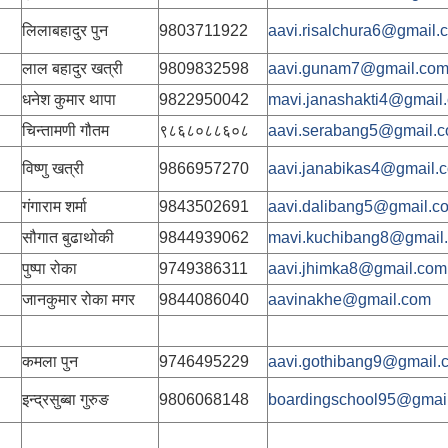
लिलाबहादुर पुन
9803711922
aavi.risalchura6@gmail.
लाल बहादुर खत्री
9809832598
aavi.gunam7@gmail.co
धनेश कुमार थापा
9822950042
mavi.janashakti4@gmail
चिन्तामणी गौतम
९८६८०८८६०८
aavi.serabang5@gmail.
विष्णु खत्री
9866957270
aavi.janabikas4@gmail.
गंगाराम शर्मा
9843502691
aavi.dalibang5@gmail.c
सौगात बुढाथोकी
9844939062
mavi.kuchibang8@gmail
पुष्पा रोका
9749386311
aavi.jhimka8@gmail.com
जानकुमार रोका मगर
9844086040
aavinakhe@gmail.com
कमला पुन
9746495229
aavi.gothibang9@gmail.
इन्द्रसुब्बा गुरुङ
9806068148
boardingschool95@gmai