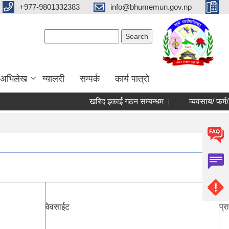
+977-9801332383
info@bhumemun.gov.np
Search form
Search
 अभिलेख
ग्यालरी
सम्पर्क
कार्य पात्रो
खरिद इकाई गठन सम्बन्धम ।
व्यवसाय/ फर्म/ उपभो
वेवसाईट
प्र