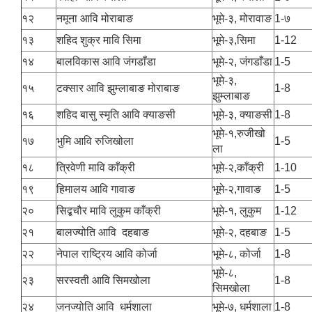
१२
नमूना आवि मोराबाङ
भूमे-३, मोरावाङ
1-७
१३
शहिद शुक्र मावि सिमा
भूमे-३,सिमा
1-12
१४
बालविकास आवि जंगडाँडा
भूमे-२, जंगडाँडा
1-5
भूमे-३,
१५
टक्सार आवि झुम्लाबाङ मोराबाङ
1-8
झुम्लाबाङ
१६
शहिद बासु स्मृति आवि क्याङसी
भूमे-३, क्याङसी
1-8
भूमे-१,रुजीखो
१७
भुमि आवि रुजिखोला
1-5
ला
१८
त्रिवेणी मावि काँक्री
भूमे-२,काँक्री
1-10
१९
हिमालय आवि गावाङ
भूमे-२,गावाङ
1-5
२०
सिद्बचौर मावि लुकुम काँक्री
भूमे-१, लुकुम
1-12
२१
बालज्योति आवि दहबाङ
भूमे-२, दहबाङ
1-5
२२
नेपाल राष्ट्रिय आवि कोर्जा
भूमे-८, कोर्जा
1-8
भूमे-८,
२३
सरस्वती आवि सिमखोला
1-8
सिमखोला
२४
जनज्योति आवि धर्मशाला
भूमे-७, धर्मशाला
1-8