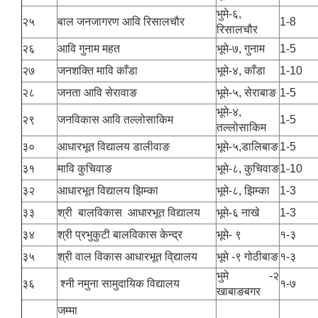
भुमे-६,
२५
बाल जनजागरण आवि रिसालचौर
1-8
रिसालचौर
२६
आवि गुनाम महत
भूमे-७, गुनाम
1-5
२७
जनशक्ति मावि काँडा
भूमे-४, काँडा
1-10
२८
जनता आवि सेरावाङ
भूमे-५, सेराबाङ
1-5
भूमे-४,
२९
जनविकास आवि तल्लोसाकिम
1-5
तल्लोसाकिम
३०
आधारभूत विद्यालय डालीवाङ
भूमे-५,डालिबाङ
1-5
३१
मावि कुचिवाङ
भूमे-८, कुचिवाङ
1-10
३२
आधारभूत विद्यालय झिम्का
भूमे-८, झिम्का
1-3
३३
श्री बालविकास आधारभूत विद्यालय
भूमे-६ नाखे
1-3
३४
श्री प्रभुकुटी बालविकास केन्द्र
भूमे- ९
१-३
३५
श्री वाल विकास आधारभूत वि्द्यालय
भूमे -९ गोठीबाङ
१-३
भुमे -२
३६
श्नी नमुना सामुदायिक विद्यालय
१-७
खाबाङबगर
जम्मा