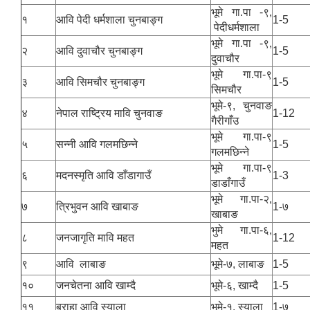
भूमे गा.पा -९,
१
आवि पेदी धर्मशाला चुनबाङ्ग
1-5
पेदीधर्मशाला
भूमे गा.पा -९,
२
आवि दुवाचौर चुनबाङ्ग
1-5
दुवाचौर
भूमे गा.पा-९
३
आवि सिमचौर चुनबाङ्ग
1-5
सिमचौर
भूमे-९, चुनवाङ
४
नेपाल राष्ट्रिय मावि चुनवाङ
1-12
गैरीगाँउ
भूमे गा.पा-९
५
सन्नी आवि गलमछिन्ने
1-5
गलमछिन्ने
भूमे गा.पा-९
६
मदनस्मृति आवि डाँडागाउँ
1-3
डाडाँगाउँ
भूमे गा.पा-२,
७
त्रिभुवन आवि खाबाङ
1-७
खाबाङ
भुमे गा.पा-६,
८
जनजागृति मावि महत
1-12
महत
९
आवि लाबाङ
भूमे-७, लाबाङ
1-5
१०
जनचेतना आवि खाम्दै
भूमे-६, खाम्दै
1-5
११
बराहा आवि स्याला
भूमे-१, स्याला
1-७