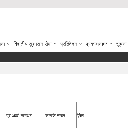
जना
विद्युतीय सुशासन सेवा
प्रतिवेदन
प्रकाशनहरु
सूचना
प्र.अको नामथर
सम्पर्क नंम्बर
ईमेल