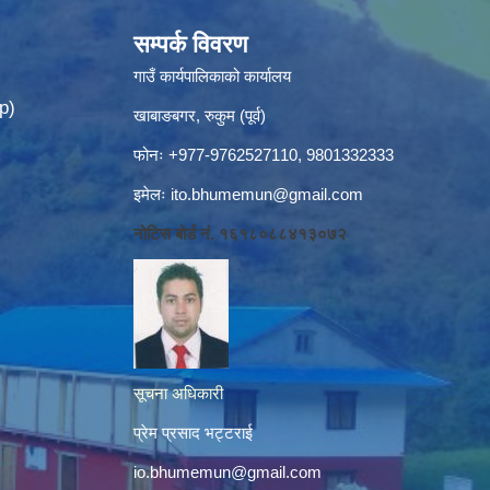
सम्पर्क विवरण
गाउँ कार्यपालिकाको कार्यालय
p)
खाबाङबगर, रुकुम (पूर्व)
फोनः +977-9762527110, 9801332333
इमेलः
ito.bhumemun@gmail.com
नोटिस बोर्ड नं. १६१८०८८४१३०७२
सूचना अधिकारी
प्रेम प्रसाद भट्टराई
io.bhumemun@gmail.com