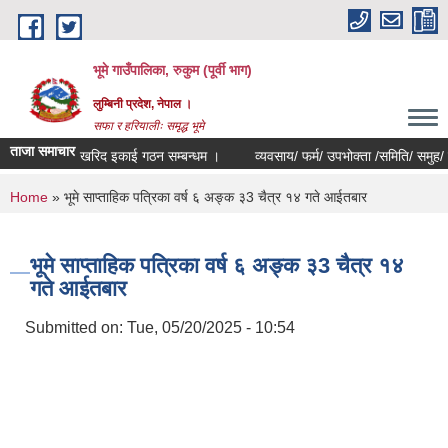
Skip to main content
भूमे गाउँपालिका, रुकुम (पूर्वी भाग)
लुम्बिनी प्रदेश, नेपाल ।
सफा र हरियालीः समृद्ध भूमे
ताजा समाचार
खरिद इकाई गठन सम्बन्धम ।
व्यवसाय/ फर्म/ उपभोक्ता /समिति/ समुह/ सहकारी स
You are here
Home
» भूमे साप्ताहिक पत्रिका वर्ष ६ अङ्क ३3 चैत्र १४ गते आईतबार
भूमे साप्ताहिक पत्रिका वर्ष ६ अङ्क ३3 चैत्र १४
गते आईतबार
Submitted on:
Tue, 05/20/2025 - 10:54