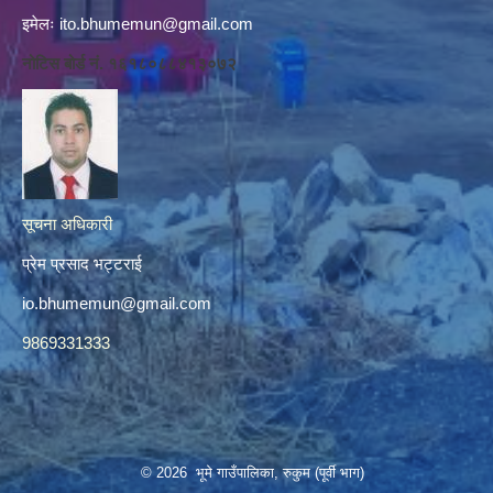
इमेलः
ito.bhumemun@gmail.com
नोटिस बोर्ड नं. १६१८०८८४१३०७२
सूचना अधिकारी
प्रेम प्रसाद भट्टराई
io.bhumemun@gmail.com
9869331333
© 2026 भूमे गाउँपालिका, रुकुम (पूर्वी भाग)