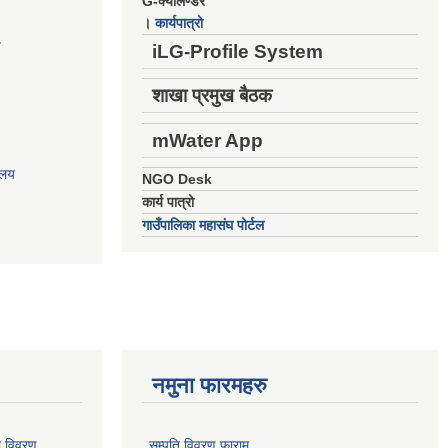
G-क्यालेण्डर
।
कार्यपात्रो
य
iLG-Profile System
शाखा प्रमुख बैठक
mWater App
ालय
NGO Desk
कार्य पात्रो
गाउँपालिका महासंघ पोर्टल
नमुना फारमहरु
ो विवरण
सम्पति विवरण फाराम