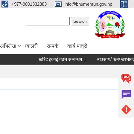
+977-9801332383
info@bhumemun.gov.np
Search form
Search
 अभिलेख
ग्यालरी
सम्पर्क
कार्य पात्रो
खरिद इकाई गठन सम्बन्धम ।
व्यवसाय/ फर्म/ उपभोक्ता /समित