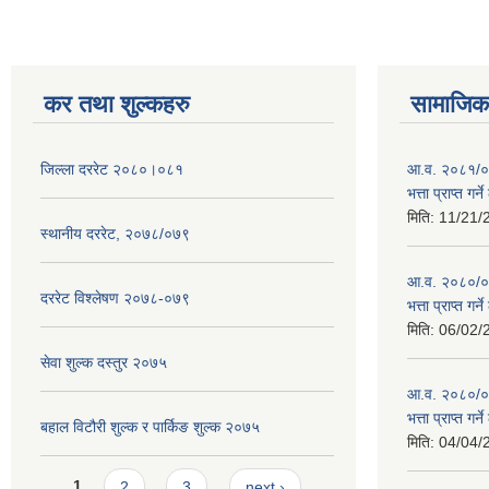
कर तथा शुल्कहरु
सामाजिक 
जिल्ला दररेट २०८०।०८१
आ.व. २०८१/०८
भत्ता प्राप्त गर
मिति:
11/21/
स्थानीय दररेट, २०७८/०७९
आ.व. २०८०/०८१
दररेट विश्लेषण २०७८-०७९
भत्ता प्राप्त गर
मिति:
06/02/
सेवा शुल्क दस्तुर २०७५
आ.व. २०८०/०८१
भत्ता प्राप्त गर
बहाल विटौरी शुल्क र पार्किङ शुल्क २०७५
मिति:
04/04/
Pages
1
2
3
next ›