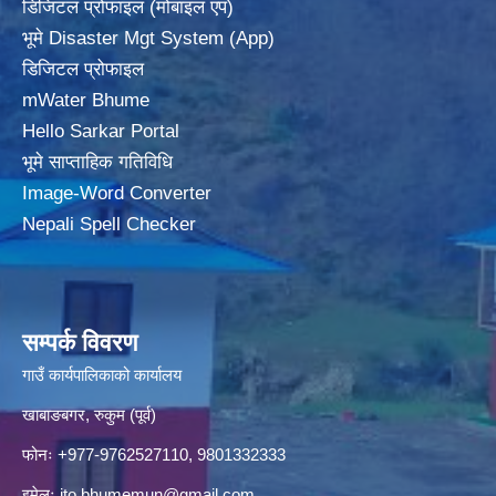
डिजिटल प्रोफाइल (मोबाइल एप)
भूमे Disaster Mgt System (App)
डिजिटल प्रोफाइल
mWater Bhume
Hello Sarkar Portal
भूमे साप्ताहिक गतिविधि
Image-Word Converter
Nepali Spell Checker
सम्पर्क विवरण
गाउँ कार्यपालिकाको कार्यालय
खाबाङबगर, रुकुम (पूर्व)
फोनः +977-9762527110, 9801332333
इमेलः
ito.bhumemun@gmail.com