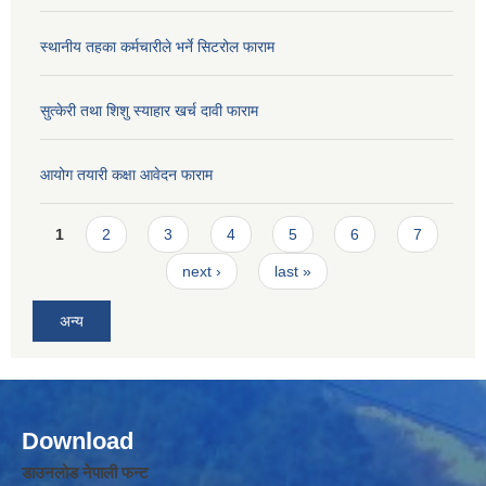
स्थानीय तहका कर्मचारीले भर्ने सिटरोल फाराम
सुत्केरी तथा शिशु स्याहार खर्च दावी फाराम
आयोग तयारी कक्षा आवेदन फाराम
Pages
1
2
3
4
5
6
7
next ›
last »
अन्य
Download
डाउनलोड नेपाली फन्ट