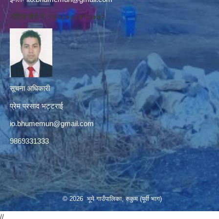
नोटिस बोर्ड नं. १६१८०८८४१३०७२
सूचना अधिकारी
प्रेम प्रसाद भट्टराई
io.bhumemun@gmail.com
9869331333
© 2026 भूमे गाउँपालिका, रुकुम (पूर्वी भाग)
//