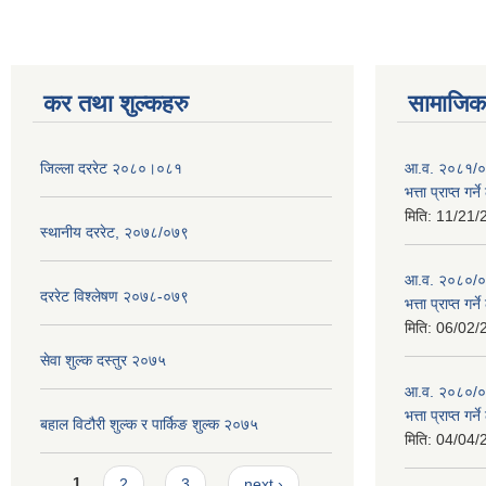
कर तथा शुल्कहरु
सामाजिक 
जिल्ला दररेट २०८०।०८१
आ.व. २०८१/०८
भत्ता प्राप्त गर
मिति:
11/21/
स्थानीय दररेट, २०७८/०७९
आ.व. २०८०/०८१
दररेट विश्लेषण २०७८-०७९
भत्ता प्राप्त गर
मिति:
06/02/
सेवा शुल्क दस्तुर २०७५
आ.व. २०८०/०८१
भत्ता प्राप्त गर
बहाल विटौरी शुल्क र पार्किङ शुल्क २०७५
मिति:
04/04/
Pages
1
2
3
next ›