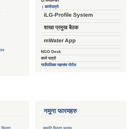
G-क्यालेण्डर
।
कार्यपात्रो
य
iLG-Profile System
शाखा प्रमुख बैठक
mWater App
ालय
NGO Desk
कार्य पात्रो
गाउँपालिका महासंघ पोर्टल
नमुना फारमहरु
ो विवरण
सम्पति विवरण फाराम