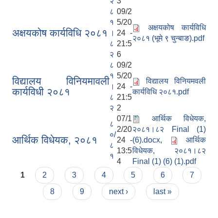
२
3
८
09/2
१
5/20
अक्षयकोष कार्यविधि
अक्षयकोष कार्यविधि २०८१
।
24 -
२०८१ (भूमे ९ चुन्बाङ).pdf
८
21:5
२
6
८
09/2
१
5/20
विद्यालय विनियमावली
विद्यालय विनियमवली
।
24 -
कार्यविधी २०८१
कार्यविधि २०८१.pdf
८
21:5
२
2
07/1
आर्थिक विधेयक,
८
2/20
२०८१।८२ Final (1)
०/
आर्थिक विधेयक, २०८१
24 -
(6).docx
,
आर्थिक
८
13:5
विधेयक, २०८१।८२
१
4
Final (1) (6) (1).pdf
Pages
1
2
3
4
5
6
7
8
9
next ›
last »