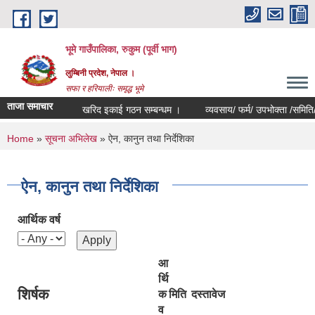
Skip to main content
भूमे गाउँपालिका, रुकुम (पूर्वी भाग)
लुम्बिनी प्रदेश, नेपाल ।
सफा र हरियालीः समृद्ध भूमे
ताजा समाचार
खरिद इकाई गठन सम्बन्धम ।
व्यवसाय/ फर्म/ उपभोक्ता /समिति/ समुह/ स
You are here
Home
»
सूचना अभिलेख
» ऐन, कानुन तथा निर्देशिका
ऐन, कानुन तथा निर्देशिका
आर्थिक वर्ष
आ
र्थि
शिर्षक
क
मिति
दस्तावेज
व