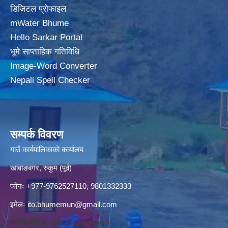
डिजिटल प्रोफाइल
mWater Bhume
Hello Sarkar Portal
भूमे साप्ताहिक गतिविधि
Image-Word Converter
Nepali Spell Checker
सम्पर्क विवरण
गाउँ कार्यपालिकाको कार्यालय
खाबाङबगर, रुकुम (पूर्व)
फोनः +977-9762527110, 9801332333
इमेलः
ito.bhumemun@gmail.com
नोटिस बोर्ड नं. १६१८०८८४१३०७२