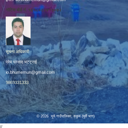
नोटिस बोर्ड नं. १६१८०८८४१३०७२
सूचना अधिकारी
प्रेम प्रसाद भट्टराई
io.bhumemun@gmail.com
9869331333
© 2026 भूमे गाउँपालिका, रुकुम (पूर्वी भाग)
//