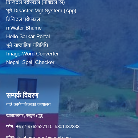
डिजिटल प्रोफाइल (मोबाइल एप)
भूमे Disaster Mgt System (App)
डिजिटल प्रोफाइल
mWater Bhume
Hello Sarkar Portal
भूमे साप्ताहिक गतिविधि
Image-Word Converter
Nepali Spell Checker
सम्पर्क विवरण
गाउँ कार्यपालिकाको कार्यालय
खाबाङबगर, रुकुम (पूर्व)
फोनः +977-9762527110, 9801332333
इमेलः
ito.bhumemun@gmail.com