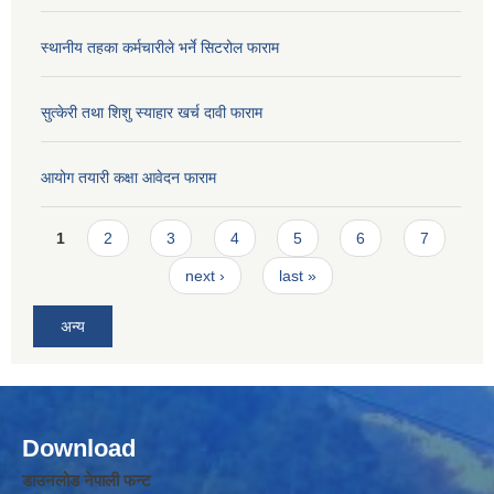
स्थानीय तहका कर्मचारीले भर्ने सिटरोल फाराम
सुत्केरी तथा शिशु स्याहार खर्च दावी फाराम
आयोग तयारी कक्षा आवेदन फाराम
Pages
1
2
3
4
5
6
7
next ›
last »
अन्य
Download
डाउनलोड नेपाली फन्ट