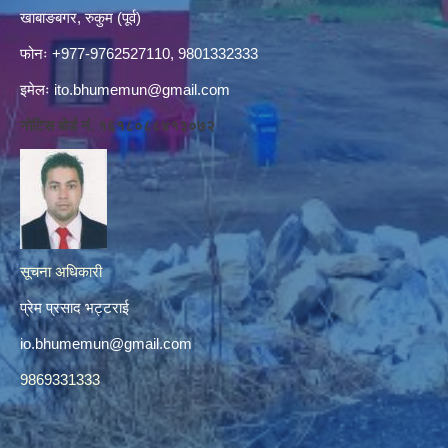
खाबाङबगर, रुकुम (पूर्व)
फोनः +977-9762527110, 9801332333
इमेलः
ito.bhumemun@gmail.com
नोटिस बोर्ड नं. १६१८०८८४१३०७२
सूचना अधिकारी
प्रेम प्रसाद भट्टराई
io.bhumemun@gmail.com
9869331333