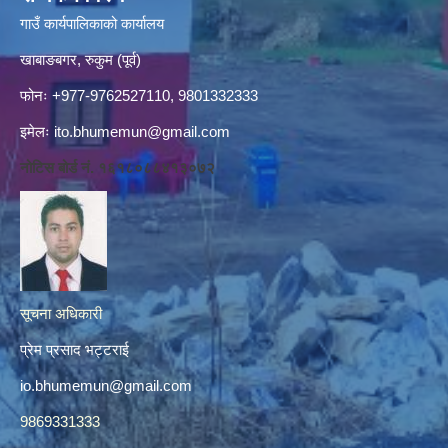
गाउँ कार्यपालिकाको कार्यालय
खाबाङबगर, रुकुम (पूर्व)
फोनः +977-9762527110, 9801332333
इमेलः
ito.bhumemun@gmail.com
नोटिस बोर्ड नं. १६१८०८८४१३०७२
सूचना अधिकारी
प्रेम प्रसाद भट्टराई
io.bhumemun@gmail.com
9869331333