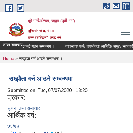
Skip to main content
भूमे गाउँपालिका, रुकुम (पूर्वी भाग)
लुम्बिनी प्रदेश, नेपाल ।
सफा र हरियालीः समृद्ध भूमे
ताजा समाचार
खरिद इकाई गठन सम्बन्धम ।
व्यवसाय/ फर्म/ उपभोक्ता /समिति/ समुह/ सहकारी संस्था 
You are here
Home
» सम्झौता गर्न आउने सम्बन्धमा ।
सम्झौता गर्न आउने सम्बन्धमा ।
Submitted on:
Tue, 07/07/2020 - 18:20
प्रकार:
सूचना तथा समाचार
आर्थिक वर्ष:
७६/७७