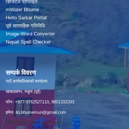
डिजिटल प्रोफाइल
mWater Bhume
Hello Sarkar Portal
भूमे साप्ताहिक गतिविधि
Image-Word Converter
Nepali Spell Checker
सम्पर्क विवरण
गाउँ कार्यपालिकाको कार्यालय
खाबाङबगर, रुकुम (पूर्व)
फोनः +977-9762527110, 9801332333
इमेलः
ito.bhumemun@gmail.com
नोटिस बोर्ड नं. १६१८०८८४१३०७२