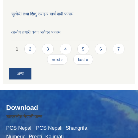
सुत्केरी तथा शिशु स्याहार खर्च दावी फाराम
आयोग तयारी कक्षा आवेदन फाराम
Pages
1
2
3
4
5
6
7
next ›
last »
अन्य
Download
डाउनलोड नेपाली फन्ट
PCS Nepal
PCS Nepali
Shangrila
Numeric
Preeti
Kalimati