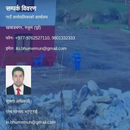
सम्पर्क विवरण
गाउँ कार्यपालिकाको कार्यालय
खाबाङबगर, रुकुम (पूर्व)
फोनः +977-9762527110, 9801332333
इमेलः
ito.bhumemun@gmail.com
नोटिस बोर्ड नं. १६१८०८८४१३०७२
सूचना अधिकारी
प्रेम प्रसाद भट्टराई
io.bhumemun@gmail.com