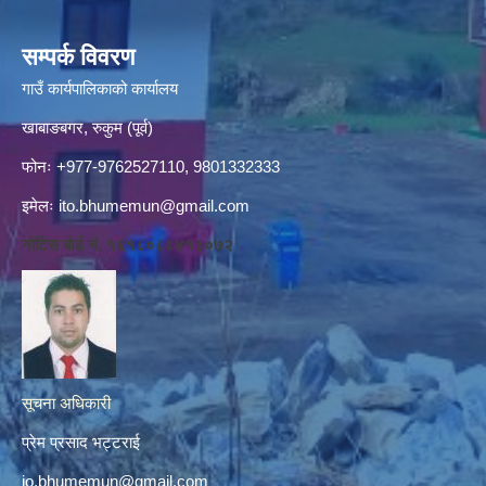
सम्पर्क विवरण
गाउँ कार्यपालिकाको कार्यालय
खाबाङबगर, रुकुम (पूर्व)
फोनः +977-9762527110, 9801332333
इमेलः
ito.bhumemun@gmail.com
नोटिस बोर्ड नं. १६१८०८८४१३०७२
सूचना अधिकारी
प्रेम प्रसाद भट्टराई
io.bhumemun@gmail.com